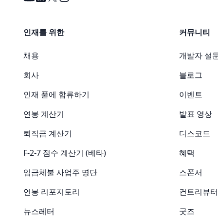
인재를 위한
커뮤니티
채용
개발자 설문
회사
블로그
인재 풀에 합류하기
이벤트
연봉 계산기
발표 영상
퇴직금 계산기
디스코드
F-2-7 점수 계산기 (베타)
혜택
임금체불 사업주 명단
스폰서
연봉 리포지토리
컨트리뷰터
뉴스레터
굿즈