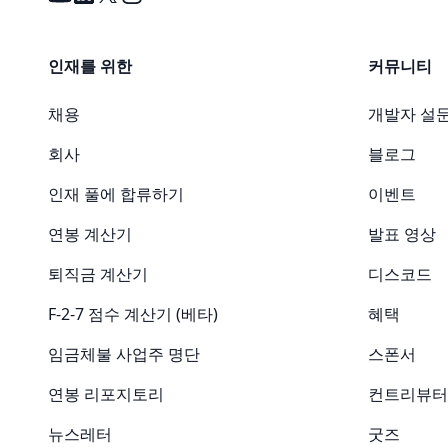
인재를 위한
커뮤니티
채용
개발자 설문
회사
블로그
인재 풀에 합류하기
이벤트
연봉 계산기
발표 영상
퇴직금 계산기
디스코드
F-2-7 점수 계산기 (베타)
혜택
임금체불 사업주 명단
스폰서
연봉 리포지토리
컨트리뷰터
뉴스레터
굿즈