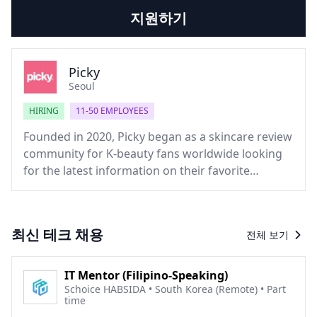
지원하기
Picky
Seoul
HIRING
11-50 EMPLOYEES
Founded in 2020, Picky began as a skincare review
community for K-beauty fans worldwide looking
for the latest information on their favorite
products. Today, Picky has grown into the largest
influencer marketing platform for K-beauty
brands, delivering scalable, high impact content
최신 테크 채용
전체 보기
through a global pool of beauty and skincare
creators. With our core strengths in influencer
acquisition, management and content strategy.
IT Mentor (Filipino-Speaking)
Picky enables top and emerging K-beauty and
Schoice HABSIDA • South Korea (Remote) • Part
time
skincare brands to reach a larger audience for