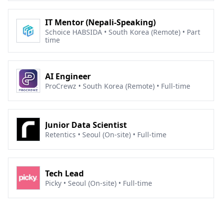
their full funnel marketing strategies as well as
seeding campaigns. Stop wasting time and effort
IT Mentor (Nepali-Speaking)
on finding/negotiating with creators which can
Schoice HABSIDA • South Korea (Remote) • Part
add up quickly for your marketing team. Start
time
today with Picky! Live Chat:
https://picky.channel.io/lounge Email:
brand@gopicky.com
AI Engineer
ProCrewz • South Korea (Remote) • Full-time
Junior Data Scientist
Retentics • Seoul (On-site) • Full-time
Tech Lead
Picky • Seoul (On-site) • Full-time