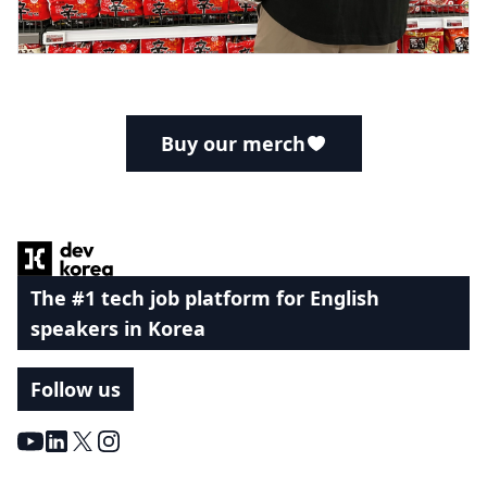
Buy our merch
Footer
The #1 tech job platform for English
speakers in Korea
Follow us
Youtube
LinkedIn
X
Instagram