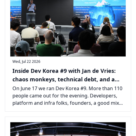
Wed, Jul 22 2026
Inside Dev Korea #9 with Jan de Vries:
chaos monkeys, technical debt, and a
packed room in Seoul
On June 17 we ran Dev Korea #9. More than 110
people came out for the evening. Developers,
platform and infra folks, founders, a good mix
from across the Seoul tech scene, all there for
one long talk and the usual tail of conversations
afterward.