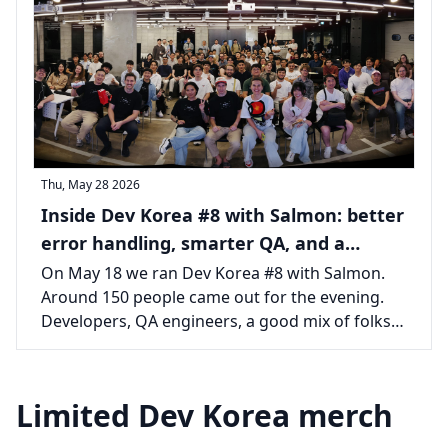
Thu, May 28 2026
Inside Dev Korea #8 with Salmon: better
error handling, smarter QA, and a
packed room in Seoul
On May 18 we ran Dev Korea #8 with Salmon.
Around 150 people came out for the evening.
Developers, QA engineers, a good mix of folks
from across the Seoul tech scene, all there for
two talks and the usual long tail of
conversations afterward.
Limited Dev Korea merch