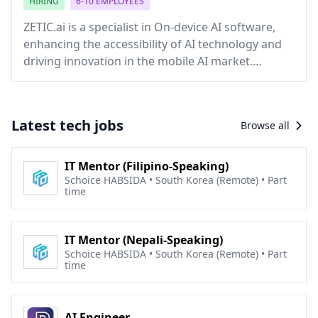
HIRING
6-10 EMPLOYEES
ZETIC.ai is a specialist in On-device AI software,
enhancing the accessibility of AI technology and
driving innovation in the mobile AI market.
ZETIC.MLange enables fast deployment of on-
device AI apps optimized for NPUs, minimizing
cloud reliance and boosting data security. It
Latest tech jobs
Browse all
supports various devices and OS, offering real-
time performance with minimal effort, making AI
integration efficient and scalable.
IT Mentor (Filipino-Speaking)
Schoice HABSIDA • South Korea (Remote) • Part
time
IT Mentor (Nepali-Speaking)
Schoice HABSIDA • South Korea (Remote) • Part
time
AI Engineer