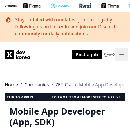
SPONSORS
Stay updated with our latest job postings by
following us on
LinkedIn
and join our
Discord
community for daily notifications.
Dev Korea
Post a job
한국어
Ope
Home
/
Companies
/
ZETIC.ai
/
STEP TO APPLY!
YOU GOT IT! ONE MORE STEP TO APPLY!
Mobile App Developer
(App, SDK)